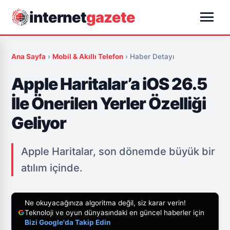
menu
internet
gazete
Ana Sayfa
›
Mobil & Akıllı Telefon
›
Haber Detayı
Apple Haritalar’a iOS 26.5
İle Önerilen Yerler Özelliği
Geliyor
Apple Haritalar, son dönemde büyük bir
atılım içinde.
Ne okuyacağınıza algoritma değil, siz karar verin!
Teknoloji ve oyun dünyasındaki en güncel haberler için
Bizi Google'da Takip Edin