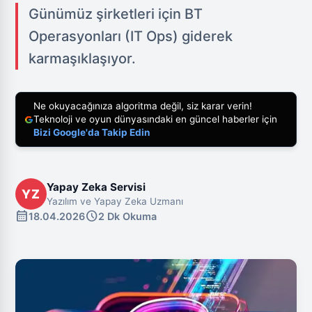
Günümüz şirketleri için BT
Operasyonları (IT Ops) giderek
karmaşıklaşıyor.
Ne okuyacağınıza algoritma değil, siz karar verin!
Teknoloji ve oyun dünyasındaki en güncel haberler için
Bizi Google'da Takip Edin
Yapay Zeka Servisi
YZ
Yazılım ve Yapay Zeka Uzmanı
calendar_month
schedule
18.04.2026
2 Dk Okuma