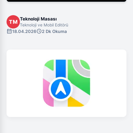
Teknoloji Masası
TM
Teknoloji ve Mobil Editörü
calendar_month
schedule
18.04.2026
2 Dk Okuma