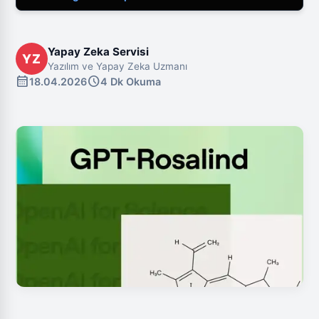
Yapay Zeka Servisi
YZ
Yazılım ve Yapay Zeka Uzmanı
calendar_month
schedule
18.04.2026
4 Dk Okuma