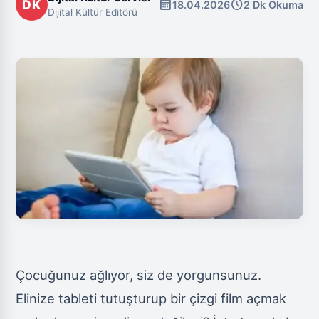
calendar_month
schedule
DK
18.04.2026
2 Dk Okuma
Dijital Kültür Editörü
Çocuğunuz ağlıyor, siz de yorgunsunuz.
Elinize tableti tutuşturup bir çizgi film açmak