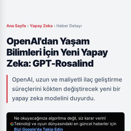
Ana Sayfa
›
Yapay Zeka
›
Haber Detayı
OpenAI'dan Yaşam
Bilimleri İçin Yeni Yapay
Zeka: GPT-Rosalind
OpenAI, uzun ve maliyetli ilaç geliştirme
süreçlerini kökten değiştirecek yeni bir
yapay zeka modelini duyurdu.
Ne okuyacağınıza algoritma değil, siz karar verin!
Teknoloji ve oyun dünyasındaki en güncel haberler için
Bizi Google'da Takip Edin