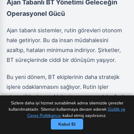
Ajan Tabanlı BT Yönetimi Geleceğin
Operasyonel Gücü
Ajan tabanlı sistemler, rutin görevleri otonom
hale getiriyor. Bu da insan müdahalesini
azaltıp, hataları minimuma indiriyor. Şirketler,
BT süreçlerinde ciddi bir dönüşüm yaşıyor.
Bu yeni dönem, BT ekiplerinin daha stratejik
işlere odaklanmasını sağlıyor. Rutin işler
otomatikleşince, ekipler inovasyona daha fazla
Sizlere daha iyi hizmet sunabilmek adına sitemizde çerezler
zaman ayırıyor. Genel verimlilik bu sayede
kullanılmaktadır. Sitemizi kullanmaya devam ederek
Gizlilik ve
Çerez Politikamızı
kabul etmiş sayılırsınız.
artıyor.
Kabul Et