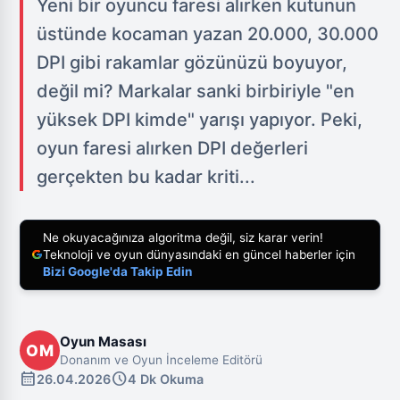
Yeni bir oyuncu faresi alırken kutunun
üstünde kocaman yazan 20.000, 30.000
DPI gibi rakamlar gözünüzü boyuyor,
değil mi? Markalar sanki birbiriyle "en
yüksek DPI kimde" yarışı yapıyor. Peki,
oyun faresi alırken DPI değerleri
gerçekten bu kadar kriti...
Ne okuyacağınıza algoritma değil, siz karar verin!
Teknoloji ve oyun dünyasındaki en güncel haberler için
Bizi Google'da Takip Edin
Oyun Masası
OM
Donanım ve Oyun İnceleme Editörü
calendar_month
schedule
26.04.2026
4 Dk Okuma