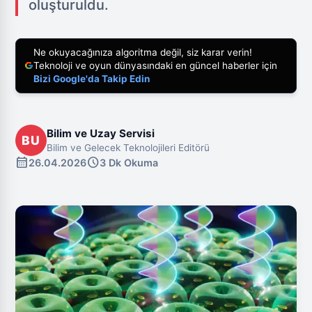
oluşturuldu.
Ne okuyacağınıza algoritma değil, siz karar verin!
Teknoloji ve oyun dünyasındaki en güncel haberler için
Bizi Google'da Takip Edin
Bilim ve Uzay Servisi
BU
Bilim ve Gelecek Teknolojileri Editörü
calendar_month
schedule
26.04.2026
3 Dk Okuma