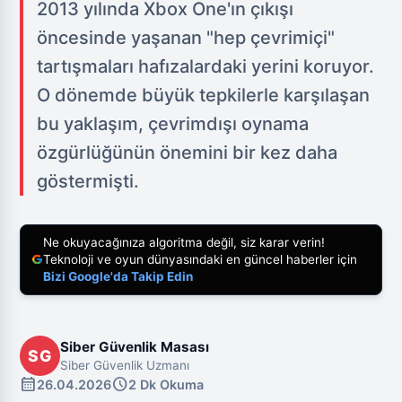
2013 yılında Xbox One'ın çıkışı
öncesinde yaşanan "hep çevrimiçi"
tartışmaları hafızalardaki yerini koruyor.
O dönemde büyük tepkilerle karşılaşan
bu yaklaşım, çevrimdışı oynama
özgürlüğünün önemini bir kez daha
göstermişti.
Ne okuyacağınıza algoritma değil, siz karar verin!
Teknoloji ve oyun dünyasındaki en güncel haberler için
Bizi Google'da Takip Edin
Siber Güvenlik Masası
SG
Siber Güvenlik Uzmanı
calendar_month
schedule
26.04.2026
2 Dk Okuma