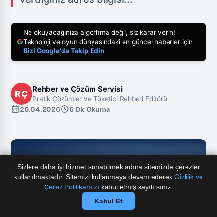
Ne okuyacağınıza algoritma değil, siz karar verin!
Teknoloji ve oyun dünyasındaki en güncel haberler için
Bizi Google'da Takip Edin
Rehber ve Çözüm Servisi
RÇ
Pratik Çözümler ve Tüketici Rehberi Editörü
calendar_month
schedule
26.04.2026
6 Dk Okuma
Sizlere daha iyi hizmet sunabilmek adına sitemizde çerezler
kullanılmaktadır. Sitemizi kullanmaya devam ederek
Gizlilik ve
Çerez Politikamızı
kabul etmiş sayılırsınız.
Kabul Et