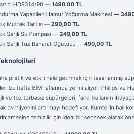
 Isıtıcı HD9314/90 —
1490,00 TL
ndurma Yapabilen Hamur Yoğurma Makinesi —
3490
ik Mutfak Tartısı —
290,00 TL
ik Şarjlı Su Pompası —
249,00 TL
ik Şarjlı Tuz Baharat Öğütücü —
490,00 TL
eknolojileri
aha pratik ve etkili hale getirmek için tasarlanmış sü
eri bu hafta BİM raflarında yerini alıyor. Philips ve He
jlı ve toz torbasız süpürgeleri, farklı kullanım ihtiyaç
k ev hijyenini artırmayı hedefliyor. Kumtel'in halı k
inlemesine temizlik için ideal bir seçenek olarak öne