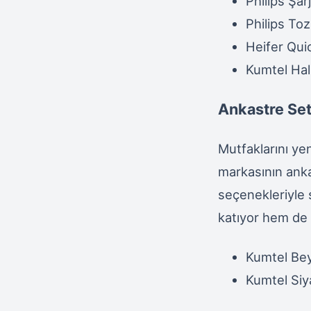
Philips Şa
Philips T
Heifer Qui
Kumtel Hal
Ankastre Set
Mutfaklarını y
markasının anka
seçenekleriyle 
katıyor hem de 
Kumtel Be
Kumtel Si