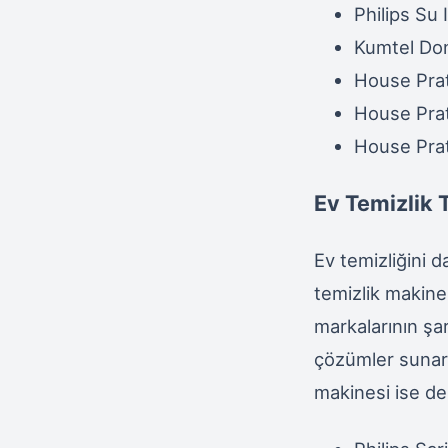
Philips Su
Kumtel Do
House Prat
House Prat
House Prat
Ev Temizlik T
Ev temizliğini d
temizlik makinel
markalarının şar
çözümler sunara
makinesi ise der