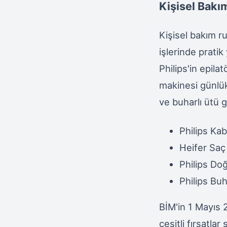
Kişisel Bakım
Kişisel bakım r
işlerinde pratik
Philips'in epila
makinesi günlük 
ve buharlı ütü g
Philips Ka
Heifer Sa
Philips Do
Philips Bu
BİM'in 1 Mayıs 2
çeşitli fırsatla