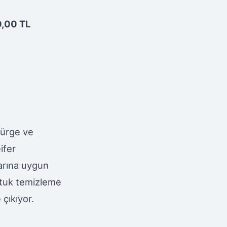
,00 TL
pürge ve
ifer
larına uygun
oltuk temizleme
 çıkıyor.