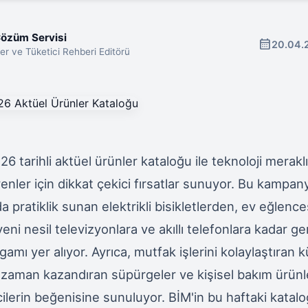
Çözüm Servisi
calendar_month
20.04.
er ve Tüketici Rehberi Editörü
6 tarihli aktüel ürünler kataloğu ile teknoloji meraklıl
enler için dikkat çekici fırsatlar sunuyor. Bu kampa
da pratiklik sunan elektrikli bisikletlerden, ev eğlence
eni nesil televizyonlara ve akıllı telefonlara kadar ge
gamı yer alıyor. Ayrıca, mutfak işlerini kolaylaştıran k
 zaman kazandıran süpürgeler ve kişisel bakım ürünle
icilerin beğenisine sunuluyor. BİM'in bu haftaki katalo