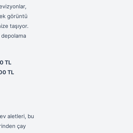
levizyonlar,
sek görüntü
ize taşıyor.
e depolama
0 TL
00 TL
v aletleri, bu
rinden çay