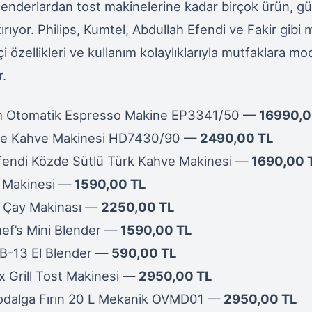
lenderlardan tost makinelerine kadar birçok ürün, g
ştırıyor. Philips, Kumtel, Abdullah Efendi ve Fakir gibi 
kçi özellikleri ve kullanım kolaylıklarıyla mutfaklara mo
r.
am Otomatik Espresso Makine EP3341/50 —
16990,0
ltre Kahve Makinesi HD7430/90 —
2490,00 TL
fendi Közde Sütlü Türk Kahve Makinesi —
1690,00 
y Makinesi —
1590,00 TL
tal Çay Makinası —
2250,00 TL
hef’s Mini Blender —
1590,00 TL
B-13 El Blender —
590,00 TL
x Grill Tost Makinesi —
2950,00 TL
odalga Fırın 20 L Mekanik OVMD01 —
2950,00 TL