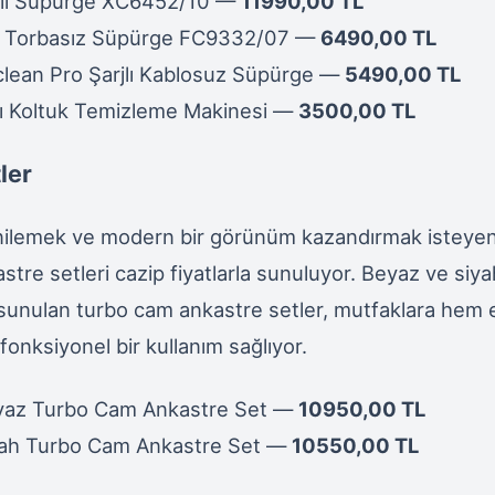
rjlı Süpürge XC6452/10 —
11990,00 TL
oz Torbasız Süpürge FC9332/07 —
6490,00 TL
clean Pro Şarjlı Kablosuz Süpürge —
5490,00 TL
ı Koltuk Temizleme Makinesi —
3500,00 TL
ler
enilemek ve modern bir görünüm kazandırmak isteyenl
stre setleri cazip fiyatlarla sunuluyor. Beyaz ve siy
sunulan turbo cam ankastre setler, mutfaklara hem e
fonksiyonel bir kullanım sağlıyor.
yaz Turbo Cam Ankastre Set —
10950,00 TL
yah Turbo Cam Ankastre Set —
10550,00 TL