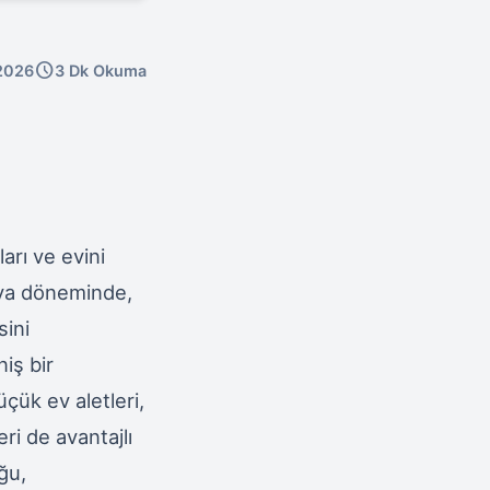
schedule
2026
3 Dk Okuma
arı ve evini
nya döneminde,
sini
niş bir
üçük ev aletleri,
ri de avantajlı
ğu,