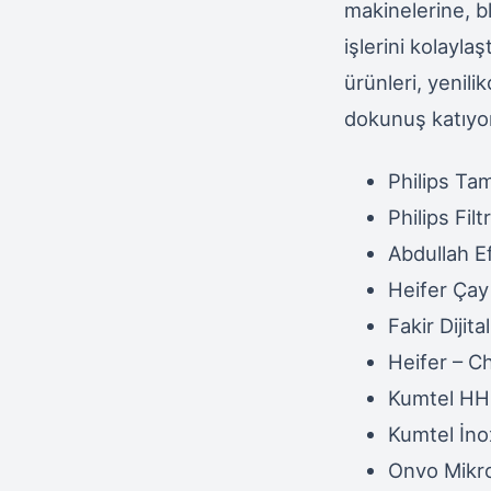
makinelerine, b
işlerini kolayla
ürünleri, yenili
dokunuş katıyo
Philips T
Philips Fi
Abdullah E
Heifer Ça
Fakir Diji
Heifer – C
Kumtel HH
Kumtel İno
Onvo Mikr