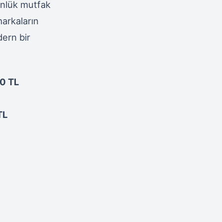
ünlük mutfak
markaların
dern bir
0 TL
TL