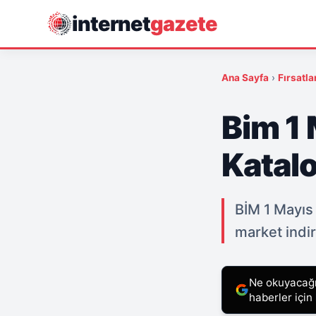
internet
gazete
Ana Sayfa
›
Fırsatla
Bim 1
Katal
BİM 1 Mayıs 
market indir
Ne okuyacağın
haberler için