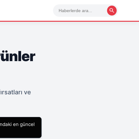
search
rünler
rsatları ve
ındaki en güncel