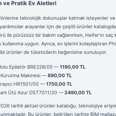
 ve Pratik Ev Aletleri
utinlerine teknolojik dokunuşlar katmak isteyenler v
 yardımcılar arayanlar için de çeşitli ürünler katalogda 
törü ile pürüzsüz bir bakım sağlanırken, Heifer'ın saç
kullanıma uygun. Ayrıca, ev işlerini kolaylaştıran Phi
ibi ürünler de tüketicilerin beğenisine sunuluyor.
blolu Epilatör BRE228/05 —
1190,00 TL
ç Kurutma Makinesi —
890,00 TL
ğrayıcı HR1501/00 —
1750,00 TL
harlı Ütü Azur DST7011/20 —
2490,00 TL
026 tarihli aktüel ürünler kataloğu, teknolojiye erişi
r sunmaktadır. Bu ürünler, belirtilen tarihte BİM mağaz