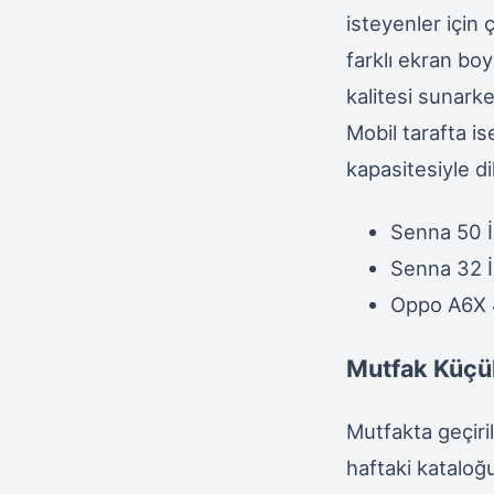
isteyenler için 
farklı ekran bo
kalitesi sunarke
Mobil tarafta 
kapasitesiyle di
Senna 50 
Senna 32 
Oppo A6X
Mutfak Küçük
Mutfakta geçiril
haftaki kataloğ