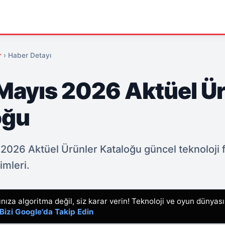
r
›
Haber Detayı
 Mayıs 2026 Aktüel Ü
oğu
2026 Aktüel Ürünler Kataloğu güncel teknoloji fı
imleri.
ıza algoritma değil, siz karar verin! Teknoloji ve oyun dünyas
Bizi Google'da Takip Edin