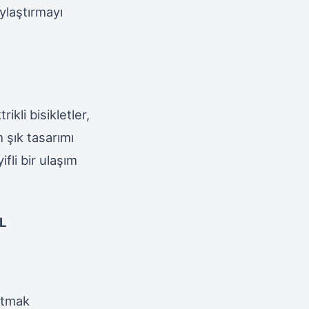
ylaştırmayı
ikli bisikletler,
 şık tasarımı
fli bir ulaşım
L
tutmak