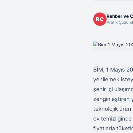
Rehber ve 
RÇ
Pratik Çözüml
BİM, 1 Mayıs 202
yenilemek istey
şehir içi ulaşım
zenginleştiren y
teknolojik ürün 
ev temizliğinde
fiyatlarla tüket