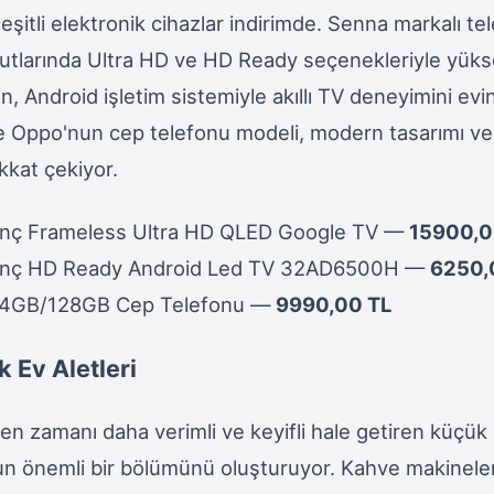
çeşitli elektronik cihazlar indirimde. Senna markalı te
yutlarında Ultra HD ve HD Ready seçenekleriyle yük
n, Android işletim sistemiyle akıllı TV deneyimini evin
ise Oppo'nun cep telefonu modeli, modern tasarımı v
kkat çekiyor.
İnç Frameless Ultra HD QLED Google TV —
15900,0
İnç HD Ready Android Led TV 32AD6500H —
6250,
 4GB/128GB Cep Telefonu —
9990,00 TL
 Ev Aletleri
en zamanı daha verimli ve keyifli hale getiren küçük e
un önemli bir bölümünü oluşturuyor. Kahve makinele