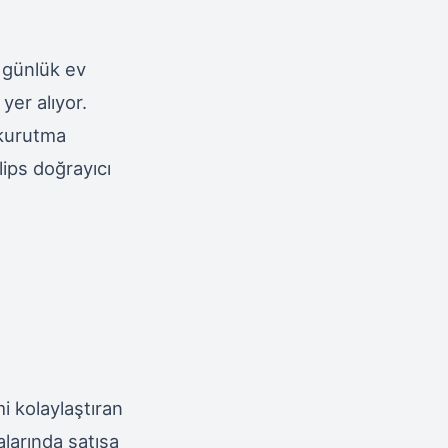
e günlük ev
yer alıyor.
 kurutma
lips doğrayıcı
mi kolaylaştıran
alarında satışa