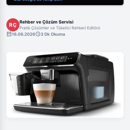
Rehber ve Çözüm Servisi
RÇ
Pratik Çözümler ve Tüketici Rehberi Editörü
calendar_month
schedule
16.06.2026
3 Dk Okuma