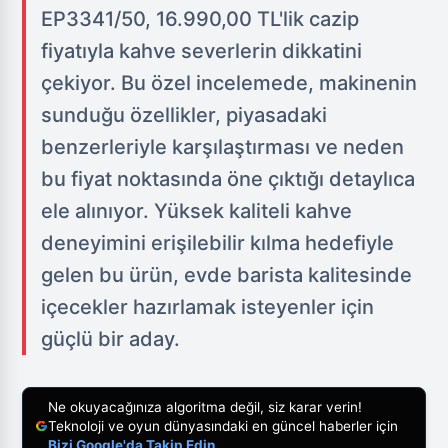
EP3341/50, 16.990,00 TL'lik cazip
fiyatıyla kahve severlerin dikkatini
çekiyor. Bu özel incelemede, makinenin
sunduğu özellikler, piyasadaki
benzerleriyle karşılaştırması ve neden
bu fiyat noktasında öne çıktığı detaylıca
ele alınıyor. Yüksek kaliteli kahve
deneyimini erişilebilir kılma hedefiyle
gelen bu ürün, evde barista kalitesinde
içecekler hazırlamak isteyenler için
güçlü bir aday.
Ne okuyacağınıza algoritma değil, siz karar verin!
Teknoloji ve oyun dünyasındaki en güncel haberler için
Bizi Google'da Takip Edin