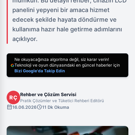
mümkün. Bu detaylı rehber, cihazın LCD
panelini yepyeni bir amaca hizmet
edecek şekilde hayata döndürme ve
kullanıma hazır hale getirme adımlarını
açıklıyor.
Ne okuyacağınıza algoritma değil, siz karar verin!
Teknoloji ve oyun dünyasındaki en güncel haberler için
Bizi Google'da Takip Edin
Rehber ve Çözüm Servisi
RÇ
Pratik Çözümler ve Tüketici Rehberi Editörü
calendar_month
schedule
16.06.2026
11 Dk Okuma