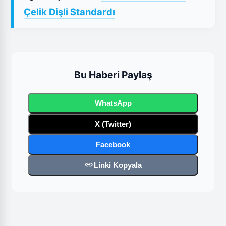
Çelik Dişli Standardı
Bu Haberi Paylaş
WhatsApp
X (Twitter)
Facebook
link
Linki Kopyala