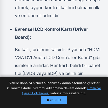
etmek, uygun kontrol kartını bulmanın ilk
ve en önemli adımıdır.
Evrensel LCD Kontrol Kartı (Driver
Board):
Bu kart, projenin kalbidir. Piyasada "HDMI
VGA DVI Audio LCD Controller Board" gibi
isimlerle anılırlar. Her kart, belirli bir panel
tipi (LVDS veya eDP) ve belirli bir
çözünürlük aralığını destekler. Kart
Sizlere daha iyi hizmet sunabilmek adına sitemizde çerezler
kullanılmaktadır. Sitemizi kullanmaya devam ederek
Gizlilik ve
üzerinde genellikle
HDMI, VGA, DVI
Çerez Politikamızı
kabul etmiş sayılırsınız.
girişleri
, bazı modellerde
ses çıkışı
Kabul Et
(kulaklık veya hoparlör için)
ve
DC güç