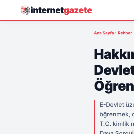
internet
gazete
Ana Sayfa
›
Rehber
Hakkın
Devlet
Öğren
E-Devlet üze
öğrenmek, di
T.C. kimlik 
Dava Sorgul