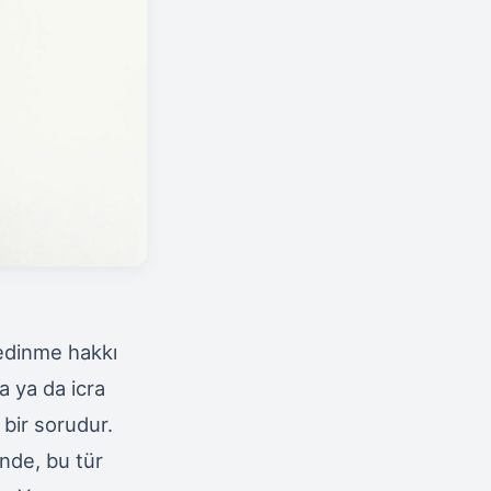
 edinme hakkı
a ya da icra
 bir sorudur.
inde, bu tür