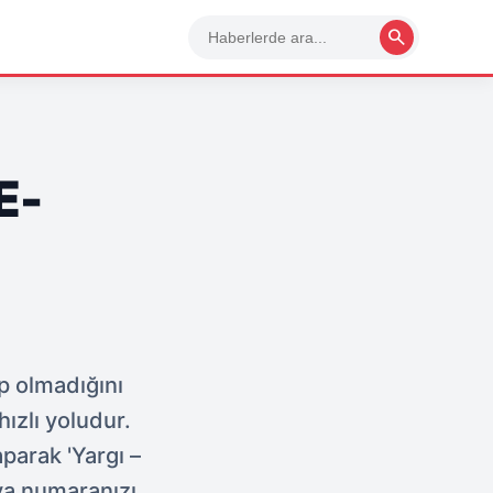
search
E-
p olmadığını
ızlı yoludur.
parak 'Yargı –
ya numaranızı