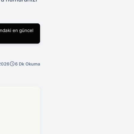
ındaki en güncel
schedule
.2026
6 Dk Okuma