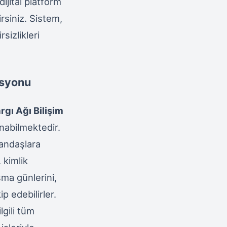
ijital platform
rsiniz. Sistem,
sizlikleri
asyonu
rgı Ağı Bilişim
nabilmektedir.
andaşlara
 kimlik
şma günlerini,
ip edebilirler.
gili tüm