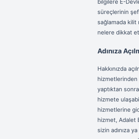
bilgilere E-Dev
süreçlerinin şeff
sağlamada kilit r
nelere dikkat e
Adınıza Açıl
Hakkınızda açıl
hizmetlerinden b
yaptıktan sonra
hizmete ulaşabi
hizmetlerine gi
hizmet, Adalet B
sizin adınıza y