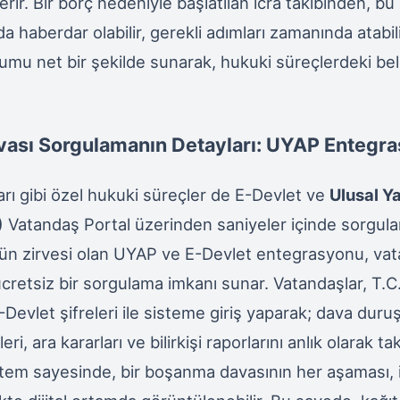
r. Bir borç nedeniyle başlatılan icra takibinden, bu d
 haberdar olabilir, gerekli adımları zamanında atabili
mu net bir şekilde sunarak, hukuki süreçlerdeki belir
.
ası Sorgulamanın Detayları: UYAP Entegr
ı gibi özel hukuki süreçler de E-Devlet ve
Ulusal Ya
)
Vatandaş Portal üzerinden saniyeler içinde sorgula
mün zirvesi olan UYAP ve E-Devlet entegrasyonu, vat
 ücretsiz bir sorgulama imkanı sunar. Vatandaşlar, T.C.
Devlet şifreleri ile sisteme giriş yaparak; dava duru
ri, ara kararları ve bilirkişi raporlarını anlık olarak tak
tem sayesinde, bir boşanma davasının her aşaması, il