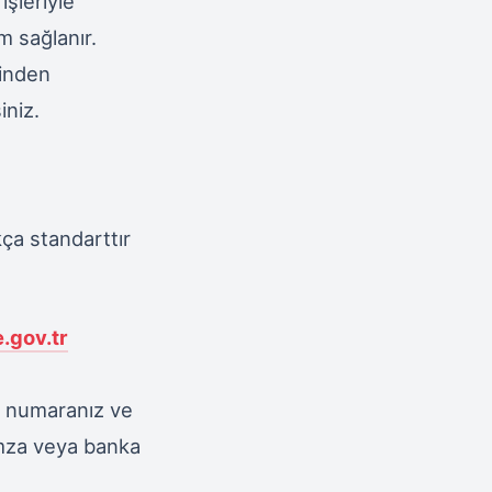
işleriyle
m sağlanır.
rinden
iniz.
ça standarttır
.gov.tr
ik numaranız ve
 imza veya banka