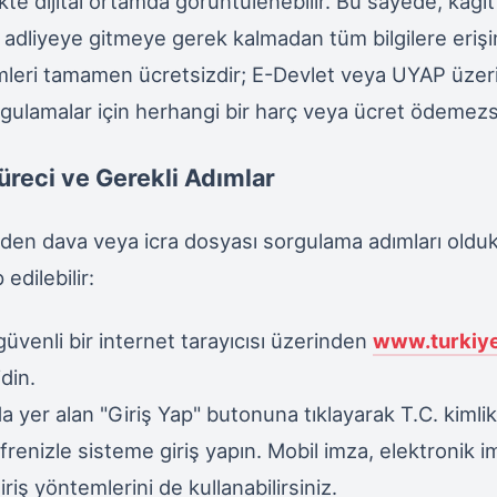
likte dijital ortamda görüntülenebilir. Bu sayede, kağıt 
dliyeye gitmeye gerek kalmadan tüm bilgilere erişi
mleri tamamen ücretsizdir; E-Devlet veya UYAP üze
gulamalar için herhangi bir harç veya ücret ödemezs
reci ve Gerekli Adımlar
den dava veya icra dosyası sorgulama adımları olduk
edilebilir:
güvenli bir internet tarayıcısı üzerinden
www.turkiye
din.
a yer alan "Giriş Yap" butonuna tıklayarak T.C. kiml
frenizle sisteme giriş yapın. Mobil imza, elektronik
iriş yöntemlerini de kullanabilirsiniz.