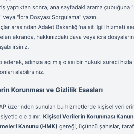
riş yaptıktan sonra, ana sayfadaki arama çubuğuna 
 veya "İcra Dosyası Sorgulama" yazın.
lar arasından Adalet Bakanlığı'na ait ilgili hizmeti se
elen ekranda, hakkınızdaki dava veya icra dosyalarına
aşabilirsiniz.
p ederek, adınıza açılmış olası bir hukuki süreci hızla 
nları alabilirsiniz.
erin Korunması ve Gizlilik Esasları
P üzerinden sunulan bu hizmetlerde kişisel veriler
iyetle ele alınır.
Kişisel Verilerin Korunması Kanu
meleri Kanunu (HMK)
gereği, üçüncü şahıslar, tarafı