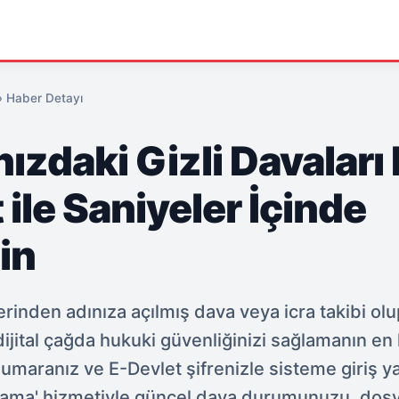
›
Haber Detayı
ızdaki Gizli Davaları 
 ile Saniyeler İçinde
in
rinden adınıza açılmış dava veya icra takibi olu
jital çağda hukuki güvenliğinizi sağlamanın en h
numaranız ve E-Devlet şifrenizle sisteme giriş ya
ama' hizmetiyle güncel dava durumunuzu, dos