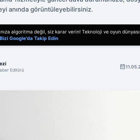
i anında görüntüleyebilirsiniz.
ıza algoritma değil, siz karar verin! Teknoloji ve oyun dünyas
Bizi Google'da Takip Edin
ezi
calendar_month
11.05
ber Editörü