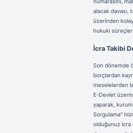
numarasını, mah
alacak davası, 
üzerinden kolayc
hukuki süreçler
İcra Takibi 
Son dönemde özel
borçlardan kayna
meselelerden bi
E-Devlet üzerin
yaparak, kurumla
Sorgulama" hizme
olduğunuz icra 