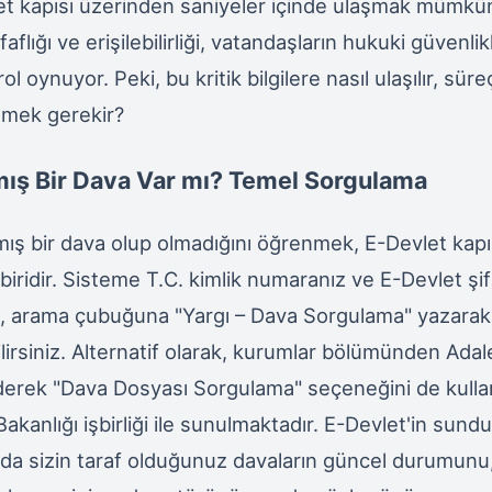
let kapısı üzerinden saniyeler içinde ulaşmak mümkün
aflığı ve erişilebilirliği, vatandaşların hukuki güvenlik
ol oynuyor. Peki, bu kritik bilgilere nasıl ulaşılır, süre
tmek gerekir?
mış Bir Dava Var mı? Temel Sorgulama
mış bir dava olup olmadığını öğrenmek, E-Devlet kapı
iridir. Sisteme T.C. kimlik numaranız ve E-Devlet şifr
, arama çubuğuna "Yargı – Dava Sorgulama" yazarak d
lirsiniz. Alternatif olarak, kurumlar bölümünden Adal
derek "Dava Dosyası Sorgulama" seçeneğini de kullana
akanlığı işbirliği ile sunulmaktadır. E-Devlet'in sund
a da sizin taraf olduğunuz davaların güncel durumunu