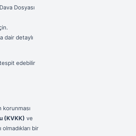
"Dava Dosyası
çin.
 dair detaylı
tespit edebilir
in korunması
nu (KVKK)
ve
 olmadıkları bir