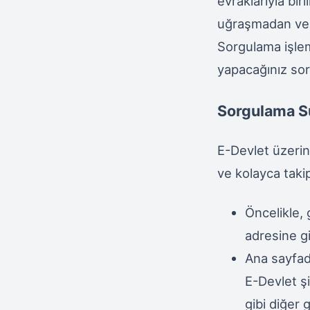
evraklarıyla bir
uğraşmadan ve a
Sorgulama işle
yapacağınız sor
Sorgulama Sü
E-Devlet üzerin
ve kolayca takip 
Öncelikle, 
adresine gi
Ana sayfad
E-Devlet şi
gibi diğer g