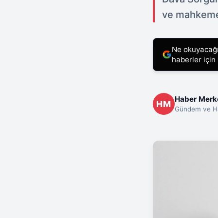
ve mahkemey
Ne okuyacağın
haberler için
Haber Merk
HM
Gündem ve Ha