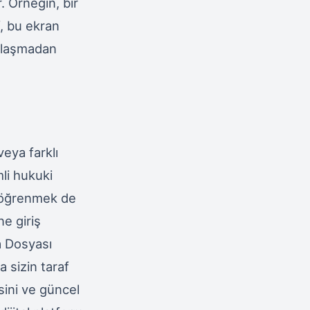
 Örneğin, bir
f, bu ekran
şılaşmadan
veya farklı
mli hukuki
nı öğrenmek de
e giriş
ra Dosyası
a sizin taraf
sini ve güncel