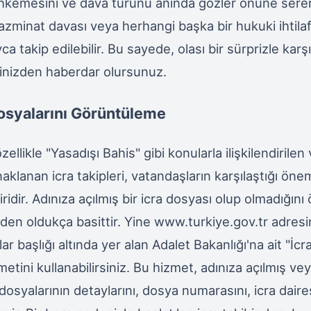
kemesini ve dava türünü anında gözler önüne serer.
tazminat davası veya herhangi başka bir hukuki ihtila
a takip edilebilir. Bu sayede, olası bir sürprizle kar
inizden haberdar olursunuz.
Dosyalarını Görüntüleme
likle "Yasadışı Bahis" gibi konularla ilişkilendirilen 
klanan icra takipleri, vatandaşların karşılaştığı öne
ridir. Adınıza açılmış bir icra dosyası olup olmadığı
den oldukça basittir. Yine www.turkiye.gov.tr adresin
r başlığı altında yer alan Adalet Bakanlığı'na ait "İc
tini kullanabilirsiniz. Bu hizmet, adınıza açılmış vey
dosyalarının detaylarını, dosya numarasını, icra daire