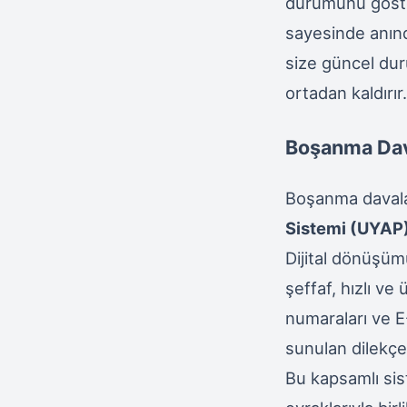
durumunu gösteri
sayesinde anında
size güncel duru
ortadan kaldırır
Boşanma Dav
Boşanma davalar
Sistemi (UYAP
Dijital dönüşü
şeffaf, hızlı ve
numaraları ve E-
sunulan dilekçele
Bu kapsamlı sis