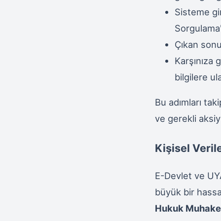
Sisteme gi
Sorgulama"
Çıkan sonuç
Karşınıza g
bilgilere ul
Bu adımları taki
ve gerekli aksiyo
Kişisel Veril
E-Devlet ve UYA
büyük bir hassas
Hukuk Muhake