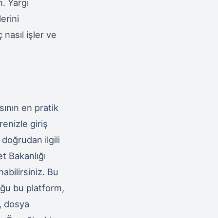
. Yargı
lerini
ç nasıl işler ve
sının en pratik
enizle giriş
oğrudan ilgili
et Bakanlığı
bilirsiniz. Bu
uğu bu platform,
, dosya