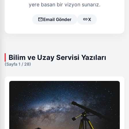
yere basan bir vizyon sunarız.
mail
link
Email Gönder
X
Bilim ve Uzay Servisi Yazıları
(Sayfa 1 / 28)