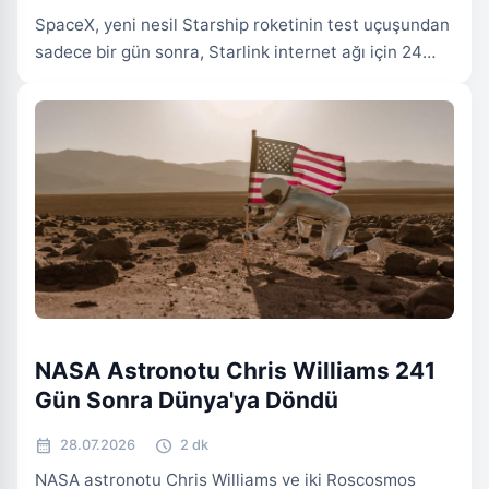
SpaceX, yeni nesil Starship roketinin test uçuşundan
sadece bir gün sonra, Starlink internet ağı için 24
uyduyu daha başarılı bir şekilde yörüngeye gönderdi.
Falcon 9 roketi ile gerçekleştirilen bu fırlatma,
şirketin uydu internet ağını hızla genişletme
hedefinin son adımı oldu ve aktif Starlink uydu
sayısını 10.865'e ulaştırdı.
UZAY & KEŞIF
NASA Astronotu Chris Williams 241
Gün Sonra Dünya'ya Döndü
calendar_month
schedule
28.07.2026
2 dk
NASA astronotu Chris Williams ve iki Roscosmos