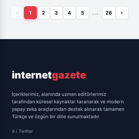
gelecekteki potansiyel felaketlere karşı hazırlıkta
chevron_left
chevron_right
1
2
3
4
5
...
28
hayati rol oynayacağını belirtiyor. Ancak 21. yüzyılın
sonlarına doğru belirsizliğin artacağı ve IPCC'nin
yüksek emisyon senaryolarında 2100 yılına kadar
küresel deniz seviyelerinin iki metreden fazla
yükselebileceği vurgulanıyor.
internet
gazete
İçeriklerimiz, alanında uzman editörlerimiz
tarafından küresel kaynaklar taranarak ve modern
yapay zeka araçlarından destek alınarak tamamen
Türkçe ve özgün bir dille sunulmaktadır.
X / Twitter