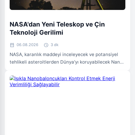
UZAY & KEŞIF
NASA'dan Yeni Teleskop ve Çin
Teknoloji Gerilimi
calendar_month
schedule
06.08.2026
3 dk
NASA, karanlık maddeyi inceleyecek ve potansiyel
tehlikeli asteroitlerden Dünya'yı koruyabilecek Nancy
Grace Roman Uzay Teleskobu'nu Ağustos sonunda
fırlatmaya hazırlanıyor. Bu gelişmeler yaşanırken,
ABD ve Çin arasındaki teknoloji savaşları kızışıyor;
Çinli veri merkezi bileşenlerine yasak getirme
planları ve yapay zeka alanında yaşanan 'benchmark
hileciliği' tartışmaları dikkat çekiyor.