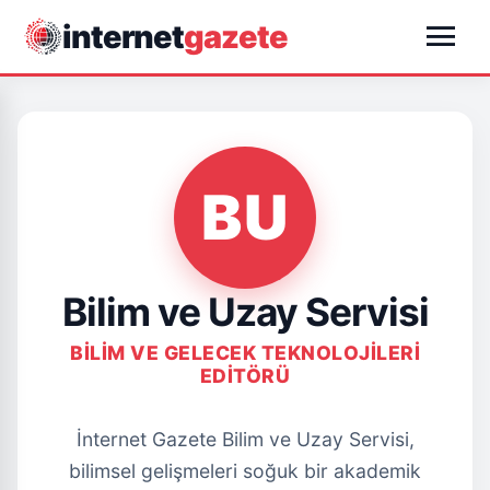
menu
internet
gazete
BU
Bilim ve Uzay Servisi
BILIM VE GELECEK TEKNOLOJILERI
EDITÖRÜ
İnternet Gazete Bilim ve Uzay Servisi,
bilimsel gelişmeleri soğuk bir akademik