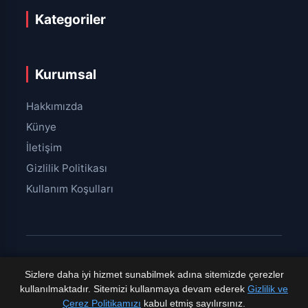
Kategoriler
Kurumsal
Hakkımızda
Künye
İletişim
Gizlilik Politikası
Kullanım Koşulları
Sizlere daha iyi hizmet sunabilmek adına sitemizde çerezler
© 2026 internetgazete.com.tr.
Tüm hakları saklıdır. Bu
sitedeki içerikler kaynak gösterilmeden kopyalanamaz. |
kullanılmaktadır. Sitemizi kullanmaya devam ederek
Gizlilik ve
Bir
Tasarım Yazılım
projesidir.
Çerez Politikamızı
kabul etmiş sayılırsınız.