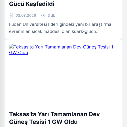
Gücü Keşfedildi
calendar_month
schedule
03.08.2026
3 dk
Fudan Üniversitesi liderliğindeki yeni bir araştırma,
evrenin en sıcak maddesi olan kuark-gluon
plazmasının genişlemesini sağlayan 'aşırı hızlanma'
adında gizli bir gücü ortaya çıkardı. Parçacık
hızlandırıcılarında üretilen bu kozmik çorbanın, Büyük
Patlama sonrası evrenin ilk anlarındaki koşulları
taklit ettiği ve hidrodinamikte temel bir kavram olan
hızlanmanın bu süreçte kritik rol oynadığı belirtildi.
BILIM
Teksas'ta Yarı Tamamlanan Dev
Güneş Tesisi 1 GW Oldu