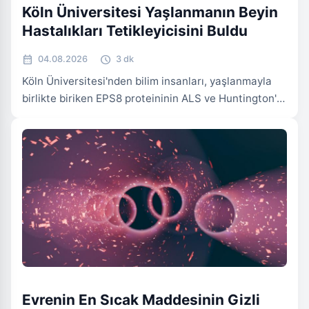
Köln Üniversitesi Yaşlanmanın Beyin
Hastalıkları Tetikleyicisini Buldu
calendar_month
schedule
04.08.2026
3 dk
Köln Üniversitesi'nden bilim insanları, yaşlanmayla
birlikte biriken EPS8 proteininin ALS ve Huntington's
gibi nörodejeneratif hastalıkların ardındaki gizli
tetikleyici olabileceğini keşfetti. Nature Aging
dergisinde yayınlanan bu çalışma, EPS8 aktivitesinin
azaltılmasıyla toksik protein birikiminin
engellenebildiğini ve sinir fonksiyonunun
korunduğunu gösteriyor. Bu bulgular, yaşa bağlı
beyin hastalıklarına yönelik yeni tedavi stratejileri
geliştirme potansiyeli sunuyor.
BILIM
Evrenin En Sıcak Maddesinin Gizli