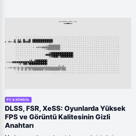
sıkıcı problemi, çoğu zaman lehim yapmaya gerek
kalmadan evde uygulayabileceğiniz basit
yöntemlerle kalıcı olarak çözebilirsiniz.
PC & KONSOL
DLSS, FSR, XeSS: Oyunlarda Yüksek
FPS ve Görüntü Kalitesinin Gizli
Anahtarı