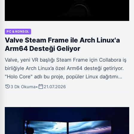
PC & KONSOL
Valve Steam Frame ile Arch Linux'a
Arm64 Desteği Geliyor
Valve, yeni VR başlığı Steam Frame için Collabora iş
birliğiyle Arch Linux’a özel Arm64 desteği getiriyor.
"Holo Core" adlı bu proje, popüler Linux dağıtımı
Arch Linux'un resmi Arm64 mimarisine geçişinde
history
calendar_today
3 Dk Okuma
•
21.07.2026
önemli bir adımı temsil ederken, SteamOS 3'ün
temelini güçlendiriyor.