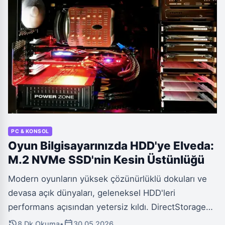
PC & KONSOL
Oyun Bilgisayarınızda HDD'ye Elveda:
M.2 NVMe SSD'nin Kesin Üstünlüğü
Modern oyunların yüksek çözünürlüklü dokuları ve
devasa açık dünyaları, geleneksel HDD'leri
performans açısından yetersiz kıldı. DirectStorage
teknolojisiyle birleşen M.2 NVMe SSD'ler, oyun
history
calendar_today
8 Dk Okuma
•
30.05.2026