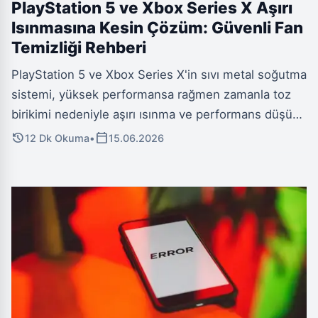
PlayStation 5 ve Xbox Series X Aşırı
Isınmasına Kesin Çözüm: Güvenli Fan
Temizliği Rehberi
PlayStation 5 ve Xbox Series X'in sıvı metal soğutma
sistemi, yüksek performansa rağmen zamanla toz
birikimi nedeniyle aşırı ısınma ve performans düşüşü
yaşayabilir. Bu kritik konsol parçasına zarar
history
calendar_today
12 Dk Okuma
•
15.06.2026
vermeden, cihazınızın ömrünü uzatacak ve eski
performansına kavuşturacak güvenli evde temizlik
adımlarını keşfedin.