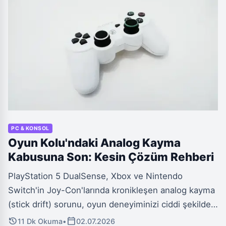
PC & KONSOL
Oyun Kolu'ndaki Analog Kayma
Kabusuna Son: Kesin Çözüm Rehberi
PlayStation 5 DualSense, Xbox ve Nintendo
Switch'in Joy-Con'larında kronikleşen analog kayma
(stick drift) sorunu, oyun deneyiminizi ciddi şekilde
baltalar. Potansiyometre aşınması kaynaklı bu can
history
calendar_today
11 Dk Okuma
•
02.07.2026