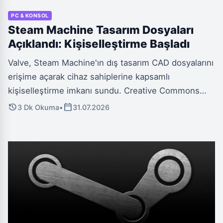
PC & KONSOL
Steam Machine Tasarım Dosyaları
Açıklandı: Kişiselleştirme Başladı
Valve, Steam Machine'ın dış tasarım CAD dosyalarını
erişime açarak cihaz sahiplerine kapsamlı
kişiselleştirme imkanı sundu. Creative Commons
lisansı altındaki bu dosyalar, ticari kullanım yasağı ve
history
calendar_today
3 Dk Okuma
•
31.07.2026
Valve'ın garanti dışı kalma uyarısı gibi önemli
kısıtlamalarla birlikte geliyor.