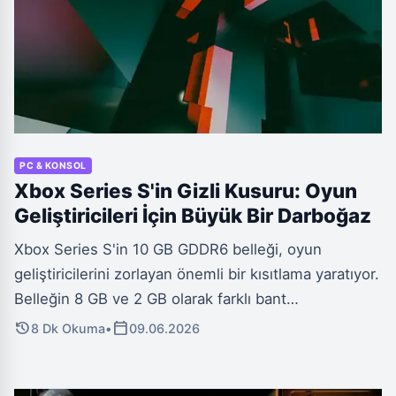
PC & KONSOL
Xbox Series S'in Gizli Kusuru: Oyun
Geliştiricileri İçin Büyük Bir Darboğaz
Xbox Series S'in 10 GB GDDR6 belleği, oyun
geliştiricilerini zorlayan önemli bir kısıtlama yaratıyor.
Belleğin 8 GB ve 2 GB olarak farklı bant
genişliklerinde dağılması, modern oyunların yüksek
history
calendar_today
8 Dk Okuma
•
09.06.2026
talepleri karşısında ciddi optimizasyon sorunlarına ve
performans darboğazlarına neden oluyor.