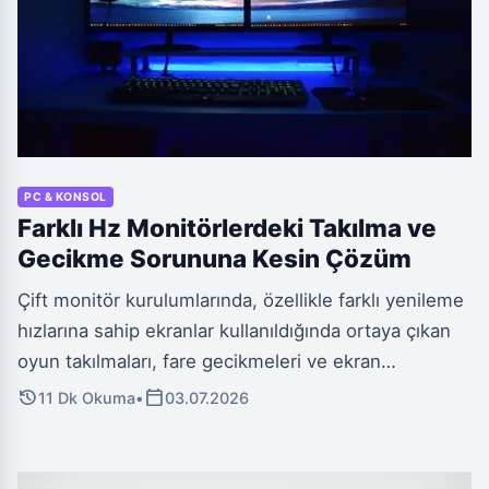
PC & KONSOL
Farklı Hz Monitörlerdeki Takılma ve
Gecikme Sorununa Kesin Çözüm
Çift monitör kurulumlarında, özellikle farklı yenileme
hızlarına sahip ekranlar kullanıldığında ortaya çıkan
oyun takılmaları, fare gecikmeleri ve ekran
yırtılmaları, sanılanın aksine sistem
history
calendar_today
11 Dk Okuma
•
03.07.2026
performansınızdan bağımsız olabilir. Bu can sıkıcı
sorunların temel nedenlerini ve kalıcı çözüm yollarını
keşfederek deneyiminizi zirveye taşıyın.