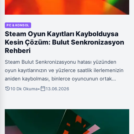
PC & KONSOL
Steam Oyun Kayıtları Kaybolduysa
Kesin Çözüm: Bulut Senkronizasyon
Rehberi
Steam Bulut Senkronizasyonu hatası yüzünden
oyun kayıtlarınızın ve yüzlerce saatlik ilerlemenizin
aniden kaybolması, binlerce oyuncunun ortak
kabusu. Bu yaygın problemin derinlemesine
history
calendar_today
10 Dk Okuma
•
13.06.2026
nedenlerini inceleyerek, dijital oyun maceranızın bir
daha asla kesintiye uğramaması için kaybolan
ilerlemenizi kurtaracak adım adım kalıcı çözümleri
burada bulacaksınız.