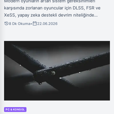
Modern oyunların artan sistem gereksinimleri
karşısında zorlanan oyuncular için DLSS, FSR ve
XeSS, yapay zeka destekli devrim niteliğinde
çözümler sunuyor. Bu teknolojiler, oyunları daha
history
calendar_today
8 Dk Okuma
•
22.06.2026
düşük çözünürlükte işleyip akıllı algoritmalarla
yükselterek, ekran kartı değiştirmeden yüksek FPS
ve akıcı bir görsel deneyim vadediyor.
PC & KONSOL