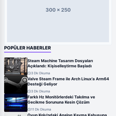
300 x 250
POPÜLER HABERLER
Steam Machine Tasarım Dosyaları
Açıklandı: Kişiselleştirme Başladı
schedule
3 Dk Okuma
Valve Steam Frame ile Arch Linux'a Arm64
Desteği Geliyor
schedule
3 Dk Okuma
Farklı Hz Monitörlerdeki Takılma ve
Gecikme Sorununa Kesin Çözüm
schedule
11 Dk Okuma
Oyun Kolu'ndaki Analog Kayma Kabusuna