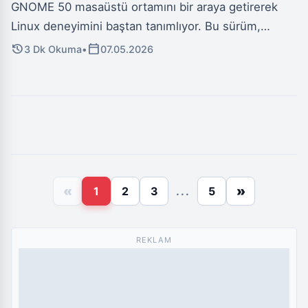
GNOME 50 masaüstü ortamını bir araya getirerek
Linux deneyimini baştan tanımlıyor. Bu sürüm,
kararlılık ve akıcılık sunarken, kullanıcılara Linux
history
calendar_today
3 Dk Okuma
•
07.05.2026
kullandıklarını unutturacak kadar rafine bir arayüz ve
ebeveyn kontrolleri gibi önemli yenilikler getiriyor.
«
»
1
2
3
...
5
REKLAM