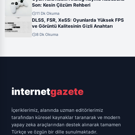
Son: Kesin Çözüm Rehberi
schedule
11 Dk Okuma
DLSS, FSR, XeSS: Oyunlarda Yüksek FPS
ve Görüntü Kalitesinin Gizli Anahtarı
schedule
8 Dk Okuma
internet
gazete
İçeriklerimiz, alanında uzman editörlerimiz
tarafından küresel kaynaklar taranarak ve modern
yapay zeka araçlarından destek alınarak tamamen
Türkçe ve özgün bir dille sunulmaktadır.