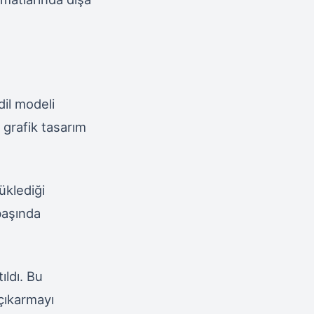
dil modeli
 grafik tasarım
üklediği
 başında
ıldı. Bu
çıkarmayı