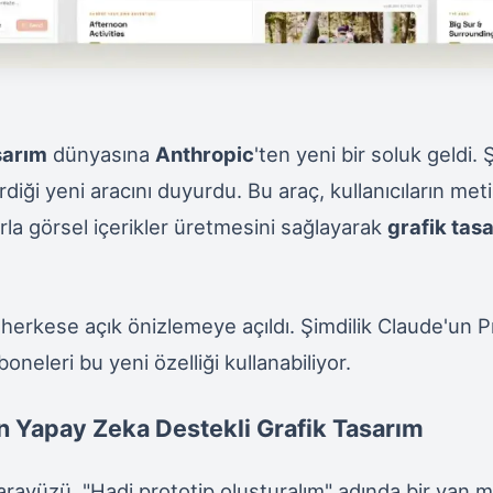
sarım
dünyasına
Anthropic
'ten yeni bir soluk geldi. 
rdiği yeni aracını duyurdu. Bu araç, kullanıcıların met
rla görsel içerikler üretmesini sağlayarak
grafik tas
herkese açık önizlemeye açıldı. Şimdilik Claude'un 
oneleri bu yeni özelliği kullanabiliyor.
n Yapay Zeka Destekli Grafik Tasarım
rayüzü, "Hadi prototip oluşturalım" adında bir yan m