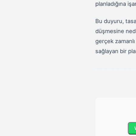
planladığına işa
Bu duyuru, tasar
düşmesine nede
gerçek zamanlı i
sağlayan bir pl