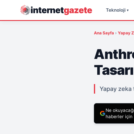
internet
gazete
Teknoloji
▾
Ana Sayfa
›
Yapay 
Anthro
Tasarı
Yapay zeka t
Ne okuyacağın
haberler için