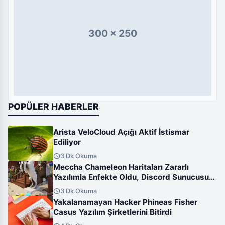
300 x 250
POPÜLER HABERLER
Arista VeloCloud Açığı Aktif İstismar
Ediliyor
schedule
3 Dk Okuma
Meccha Chameleon Haritaları Zararlı
Yazılımla Enfekte Oldu, Discord Sunucusu
Hacklendi
schedule
3 Dk Okuma
Yakalanamayan Hacker Phineas Fisher
Casus Yazılım Şirketlerini Bitirdi