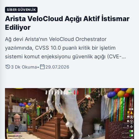
SIBER GÜVENLIK
Arista VeloCloud Açığı Aktif İstismar
Ediliyor
Ağ devi Arista'nın VeloCloud Orchestrator
yazılımında, CVSS 10.0 puanlı kritik bir işletim
sistemi komut enjeksiyonu güvenlik açığı (CVE-
2026-16812) tespit edildi. Siber saldırganlar
history
calendar_today
3 Dk Okuma
•
29.07.2026
tarafından aktif olarak istismar edilen bu zafiyet,
kimlik doğrulaması gerektirmeden uzaktan ayrıcalıklı
erişime olanak tanıyor ve şirket içi ağlar için ciddi
tehdit oluşturuyor. Bu durum, Arista VeloCloud
kullanıcıları için acil önlem alma gerekliliğini ortaya
koyuyor.