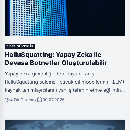
SIBER GÜVENLIK
HalluSquatting: Yapay Zeka ile
Devasa Botnetler Oluşturulabilir
Yapay zeka güvenliğinde ortaya çıkan yeni
HalluSquatting saldırısı, büyük dil modellerinin (LLM)
kaynak tanımlayıcılarını yanlış tahmin etme eğilimini
istismar ediyor. Bu yöntem, aralarında GitHub
history
calendar_today
4 Dk Okuma
•
09.07.2026
Copilot gibi popüler kodlama asistanlarının da
bulunduğu 9 yapay zeka aracını hedef alarak devasa
botnetler ve geniş çaplı DDoS saldırıları oluşturma