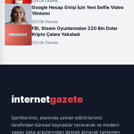
schedule
4 Dk Okuma
Google Hesap Girişi İçin Yeni Selfie Video
Yöntemi
schedule
3 Dk Okuma
FBI, Steam Oyunlarından 220 Bin Dolar
Kripto Çalanı Yakaladı
schedule
2 Dk Okuma
internet
gazete
İçeriklerimiz, alanında uzman editörlerimiz
tarafından küresel kaynaklar taranarak ve modern
yapay zeka araçlarından destek alınarak tamamen