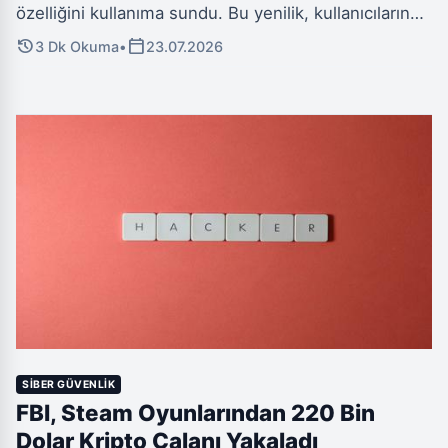
özelliğini kullanıma sundu. Bu yenilik, kullanıcıların
yüz tanıma teknolojisiyle kimliklerini kanıtlayarak
history
calendar_today
3 Dk Okuma
•
23.07.2026
karmaşık şifre süreçlerini basitleştirmeyi ve
hesaplarına erişimi kolaylaştırmayı hedefliyor.
Sistem, canlılık kanıtı ve rehberli hareketlerle
deepfake saldırılarına karşı çok katmanlı güvenlik
sağlıyor.
SIBER GÜVENLIK
FBI, Steam Oyunlarından 220 Bin
Dolar Kripto Çalanı Yakaladı