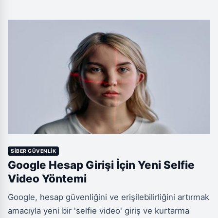
fazla verisini sızdırarak şirketi iflasa sürükledi ve
CEO'sunu bir euroya satışa mecbur bıraktı.
SIBER GÜVENLIK
Google Hesap Girişi İçin Yeni Selfie
Video Yöntemi
Google, hesap güvenliğini ve erişilebilirliğini artırmak
amacıyla yeni bir 'selfie video' giriş ve kurtarma