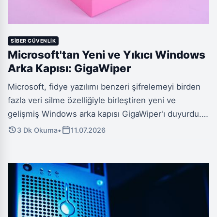
SIBER GÜVENLIK
Microsoft'tan Yeni ve Yıkıcı Windows
Arka Kapısı: GigaWiper
Microsoft, fidye yazılımı benzeri şifrelemeyi birden
fazla veri silme özelliğiyle birleştiren yeni ve
gelişmiş Windows arka kapısı GigaWiper'ı duyurdu.
Redmond merkezli tehdit avlama ekibi tarafından
history
calendar_today
3 Dk Okuma
•
11.07.2026
keşfedilen bu Golang tabanlı kötü amaçlı yazılım,
Windows güvenliği için ciddi bir siber tehdit
oluşturuyor. Saldırganlara tek bir pakette hem
komuta-kontrol hem de yıkıcı yetenekler açısından
adeta bir 'İsviçre çakısı' sunuyor.