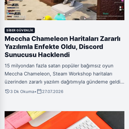
SIBER GÜVENLIK
Meccha Chameleon Haritaları Zararlı
Yazılımla Enfekte Oldu, Discord
Sunucusu Hacklendi
15 milyondan fazla satan popüler bağımsız oyun
Meccha Chameleon, Steam Workshop haritaları
üzerinden zararlı yazılım dağıtımıyla gündeme geldi.
Oyunun geliştirici ekibi lemorion_1224, açığı 3.1.0
history
calendar_today
3 Dk Okuma
•
27.07.2026
güncellemesiyle giderirken, aynı gün resmi Discord
sunucularının da siber saldırıya uğradığını açıkladı.
Bu çifte güvenlik ihlali, oyuncuların veri güvenliği
konusunda endişelerini artırdı.