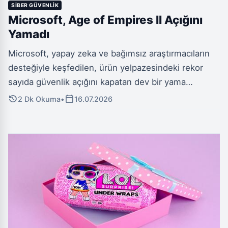
SIBER GÜVENLIK
Microsoft, Age of Empires II Açığını
Yamadı
Microsoft, yapay zeka ve bağımsız araştırmacıların
desteğiyle keşfedilen, ürün yelpazesindeki rekor
sayıda güvenlik açığını kapatan dev bir yama
yayınladı. Bu yamayla, 25 yıllık klasik strateji oyunu
history
calendar_today
2 Dk Okuma
•
16.07.2026
Age of Empires II'nin yeniden düzenlenmiş
versiyonunu etkileyen, hacker'ların uzaktan kod
çalıştırma (RCE) ile bilgisayarları ele geçirmesine
olanak tanıyan kritik bir açık düzeltildi. Siber güvenlik
firması Rapid7'nin analizine göre, bu açık milyonlarca
oyuncuyu riske atıyordu.