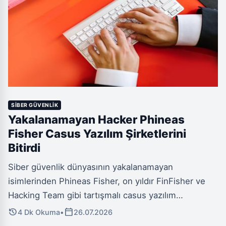
SIBER GÜVENLIK
Yakalanamayan Hacker Phineas
Fisher Casus Yazılım Şirketlerini
Bitirdi
Siber güvenlik dünyasının yakalanamayan
isimlerinden Phineas Fisher, on yıldır FinFisher ve
Hacking Team gibi tartışmalı casus yazılım
üreticilerini hedef alıyor. 2014'teki ilk saldırısıyla
history
calendar_today
4 Dk Okuma
•
26.07.2026
başlayan süreçte, Hacking Team'in 400 gigabayttan