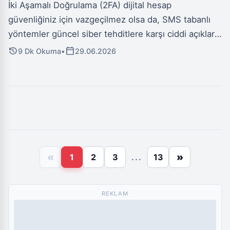
İki Aşamalı Doğrulama (2FA) dijital hesap
güvenliğiniz için vazgeçilmez olsa da, SMS tabanlı
yöntemler güncel siber tehditlere karşı ciddi açıklar
barındırıyor. Hesaplarınızı kötü niyetli kişilerden
history
calendar_today
9 Dk Okuma
•
29.06.2026
korumak için SMS kodlarını geride bırakıp çok daha
güvenli olan şifrematik uygulamalarına geçiş yapmak
kritik önem taşıyor.
«
»
1
2
3
...
13
REKLAM