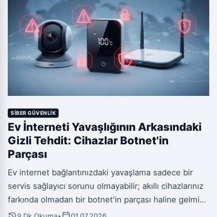
potansiyeli taşıyor. Geleneksel prompt injection
saldırılarından farklı olarak, HalluSquatting çok sayıda
kurbanı aynı anda etkileyebiliyor.
SIBER GÜVENLIK
Ev İnterneti Yavaşlığının Arkasındaki
Gizli Tehdit: Cihazlar Botnet'in
Parçası
Ev internet bağlantınızdaki yavaşlama sadece bir
servis sağlayıcı sorunu olmayabilir; akıllı cihazlarınız
farkında olmadan bir botnet'in parçası haline gelmiş
olabilir. Siber suçlular, modemlerden akıllı ampullere
history
calendar_today
9 Dk Okuma
•
01.07.2026