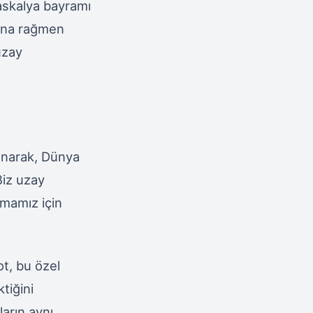
Paskalya bayramı
sına rağmen
uzay
lanarak, Dünya
Biz uzay
amamız için
t, bu özel
tiğini
ların aynı