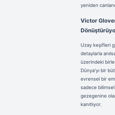
yeniden canland
Victor Glover
Dönüştürüyo
Uzay keşifleri 
detaylarla anıls
üzerindeki birl
Dünya'yı bir bü
evrensel bir em
sadece bilimsel
gezegenine olan
kanıtlıyor.