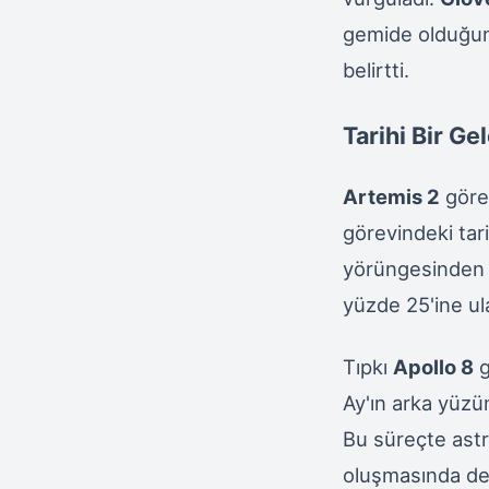
gemide olduğunu 
belirtti.
Tarihi Bir G
Artemis 2
görev
görevindeki tarih
yörüngesinden 
yüzde 25'ine ula
Tıpkı
Apollo 8
g
Ay'ın arka yüzü
Bu süreçte astr
oluşmasında de