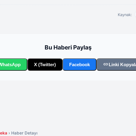
Kaynak:
Bu Haberi Paylaş
link
WhatsApp
X (Twitter)
Facebook
Linki Kopyal
Zeka
›
Haber Detayı