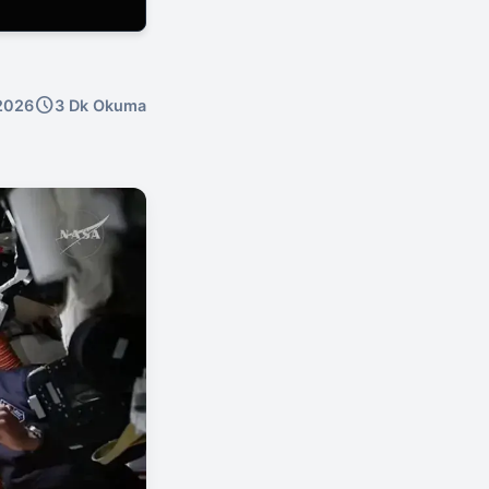
schedule
2026
3 Dk Okuma