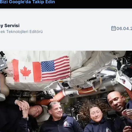
Bizi Google'da Takip Edin
y Servisi
calendar_month
06.04.
ek Teknolojileri Editörü