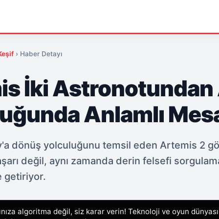
Keşif
›
Haber Detayı
is İki Astronotundan
luğunda Anlamlı Mes
Ay'a dönüş yolculuğunu temsil eden Artemis 2 g
aşarı değil, aynı zamanda derin felsefi sorgulam
getiriyor.
ıza algoritma değil, siz karar verin! Teknoloji ve oyun dünyas