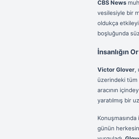
CBS News
muha
vesilesiyle bir
oldukça etkiley
boşluğunda süzü
İnsanlığın O
Victor Glover
,
üzerindeki tüm 
aracının içinde
yaratılmış bir u
Konuşmasında in
günün herkesin 
vurguladı.
Glov