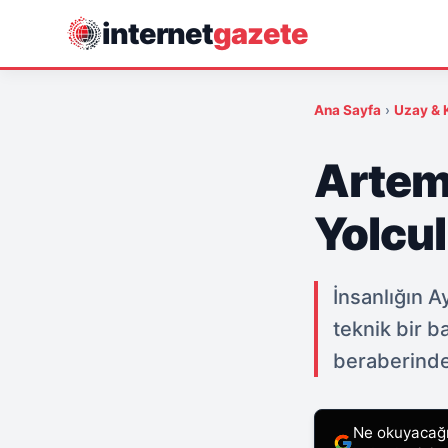
internet
gazete
Ana Sayfa
›
Uzay & 
Artem
Yolcu
İnsanlığın 
teknik bir b
beraberinde 
Ne okuyacağın