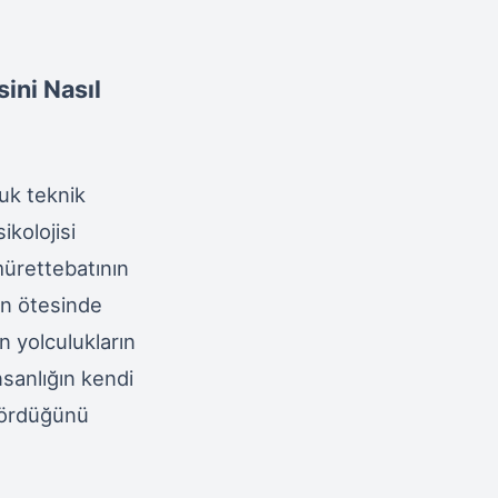
sini Nasıl
ğuk teknik
ikolojisi
ürettebatının
ın ötesinde
n yolculukların
nsanlığın kendi
 gördüğünü