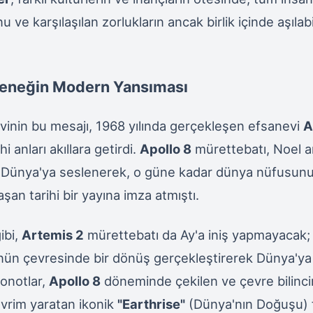
ve karşılaşılan zorlukların ancak birlik içinde aşılab
eleneğin Modern Yansıması
inin bu mesajı, 1968 yılında gerçekleşen efsanevi
A
i anları akıllara getirdi.
Apollo 8
mürettebatı, Noel ar
Dünya'ya seslenerek, o güne kadar dünya nüfusunu
şan tarihi bir yayına imza atmıştı.
ibi,
Artemis 2
mürettebatı da Ay'a iniş yapmayacak;
nün çevresinde bir dönüş gerçekleştirerek Dünya'ya
onotlar,
Apollo 8
döneminde çekilen ve çevre bilinci
vrim yaratan ikonik
"Earthrise"
(Dünya'nın Doğuşu) f