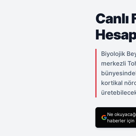
Canlı 
Hesap
Biyolojik Be
merkezli To
bünyesindeki
kortikal nör
üretebilece
Ne okuyacağın
haberler için