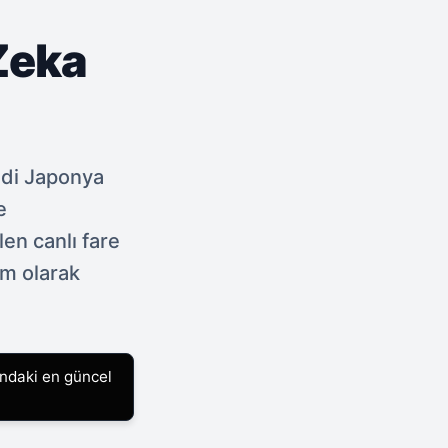
Zeka
ildi Japonya
e
len canlı fare
om olarak
ındaki en güncel