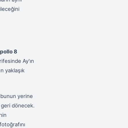
ileceğini
pollo 8
ifesinde Ay'ın
n yaklaşık
 bunun yerine
 geri dönecek.
nin
otoğrafını