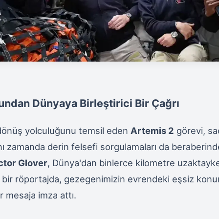
ndan Dünyaya Birleştirici Bir Çağrı
 dönüş yolculuğunu temsil eden
Artemis 2
görevi, sa
ynı zamanda derin felsefi sorgulamaları da beraberinde
ctor Glover
, Dünya'dan binlerce kilometre uzaktayk
i bir röportajda, gezegenimizin evrendeki eşsiz kon
r mesaja imza attı.