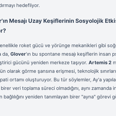
ırmayı hedefliyor.
'ın Mesajı Uzay Keşiflerinin Sosyolojik Etki
r?
genellikle roket gücü ve yörünge mekanikleri gibi so
a da,
Glover
'ın bu spontane mesajı keşiflerin insan ps
eştirici gücünü yeniden merkeze taşıyor.
Artemis 2
m
tün olarak görme şansına erişmesi, teknolojik sınırlar
pati ortamı oluşturuyor. Bu tür söylemler, Ay'a yapıla
 birer veri toplama süreci olmadığını, aynı zamanda i
 bağlılığını yeniden tanımlayan birer "ayna" görevi