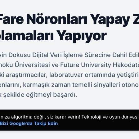
Fare Nöronları Yapay 
lamaları Yapıyor
yin Dokusu Dijital Veri İşleme Sürecine Dahil Ed
hoku Üniversitesi ve Future University Hakodat
 araştırmacılar, laboratuvar ortamında yetiştiri
onlarını, karmaşık zaman temelli sinyalleri oton
k şekilde eğitmeyi başardı.
ıza algoritma değil, siz karar verin! Teknoloji ve oyun dünyas
Bizi Google'da Takip Edin