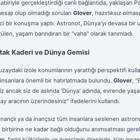
biriyle gerçekleştirdiği canlı bağlantıda, yaklaşan 
 mesajı olup olmadığı sorulan
Glover
, hazırlıksız olma
ici bir konuşma yaptı. Astronot, Dünya'yı devasa bir 
len, yaşam barındıran bir "vaha" olarak tanımladı.
rtak Kaderi ve Dünya Gemisi
 uzaydaki izole konumlarının yarattığı perspektifi kul
insanlara önemli bir hatırlatmada bulundu.
Glover
, "
yiz ancak siz de aslında 'Dünya' adında, evrende yaş
zay aracının üzerindesiniz" ifadelerini kullandı.
ançlı ya da inançsız tüm insanlara seslenen astrono
birbirine ne kadar bağlı olduğunu anımsatması gerek
er
, farklı kültürlerin ve inançların ötesinde, tüm insan