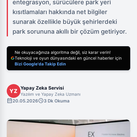
entegrasyon, sürücülere park yeri
kısıtlamaları hakkında net bilgiler
sunarak özellikle büyük şehirlerdeki
park sorununa akıllı bir çözüm getiriyor.
Ne okuyacağınıza algoritma değil, siz karar verin!
Teknoloji ve oyun dünyasındaki en güncel haberler için
Bizi Google'da Takip Edin
Yapay Zeka Servisi
YZ
Yazılım ve Yapay Zeka Uzmanı
calendar_month
schedule
20.05.2026
3 Dk Okuma