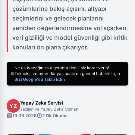
çözümlerine bakış açısını, altyapı
seçimlerini ve gelecek planlarını
yeniden değerlendirmesine yol açarken,
veri gizliliği ve model güvenliği gibi kritik
konuları ön plana çıkarıyor.
Ne okuyacağınıza algoritma değil, siz karar verin!
Teknoloji ve oyun dünyasındaki en güncel haberler için
Bizi Google'da Takip Edin
Yapay Zeka Servisi
YZ
Yazılım ve Yapay Zeka Uzmanı
calendar_month
schedule
19.05.2026
2 Dk Okuma