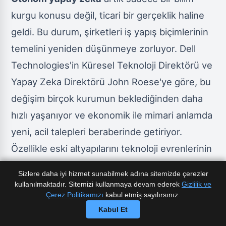
kurgu konusu değil, ticari bir gerçeklik haline
geldi. Bu durum, şirketleri iş yapış biçimlerinin
temelini yeniden düşünmeye zorluyor. Dell
Technologies'in Küresel Teknoloji Direktörü ve
Yapay Zeka Direktörü John Roese'ye göre, bu
değişim birçok kurumun beklediğinden daha
hızlı yaşanıyor ve ekonomik ile mimari anlamda
yeni, acil talepleri beraberinde getiriyor.
Özellikle eski altyapılarını teknoloji evrenlerinin
merkezi olarak gören işletmeler için baskı daha
Sizlere daha iyi hizmet sunabilmek adına sitemizde çerezler
da artıyor.
kullanılmaktadır. Sitemizi kullanmaya devam ederek
Gizlilik ve
Çerez Politikamızı
kabul etmiş sayılırsınız.
Otonom Yapay Zeka Artık Sadece Bir
Kabul Et