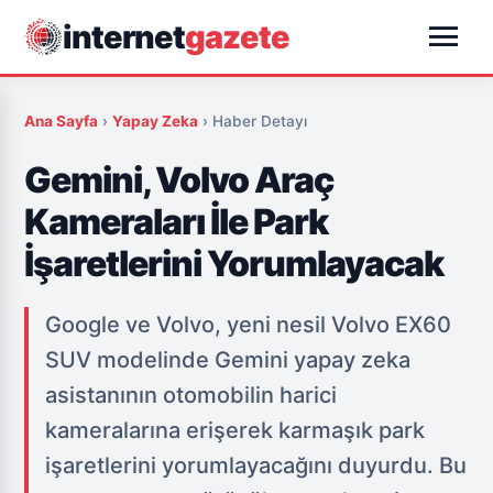
menu
internet
gazete
Ana Sayfa
›
Yapay Zeka
›
Haber Detayı
Gemini, Volvo Araç
Kameraları İle Park
İşaretlerini Yorumlayacak
Google ve Volvo, yeni nesil Volvo EX60
SUV modelinde Gemini yapay zeka
asistanının otomobilin harici
kameralarına erişerek karmaşık park
işaretlerini yorumlayacağını duyurdu. Bu