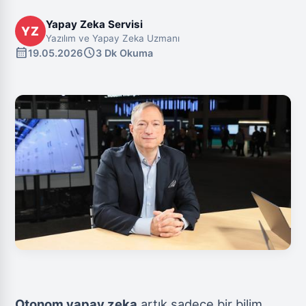
Yapay Zeka Servisi
YZ
Yazılım ve Yapay Zeka Uzmanı
calendar_month
schedule
19.05.2026
3 Dk Okuma
Otonom yapay zeka
artık sadece bir bilim