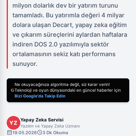
milyon dolarlık dev bir yatırım turunu
tamamladı. Bu yatırımla değeri 4 milyar
dolara ulaşan Decart, yapay zeka eğitim
ve çıkarım süreçlerini aylardan haftalara
indiren DOS 2.0 yazılımıyla sektör
ortalamasının sekiz katı performans
sunuyor.
Ne okuyacağınıza algoritma değil, siz karar verin!
Teknoloji ve oyun dünyasındaki en güncel haberler için
Bizi Google'da Takip Edin
Yapay Zeka Servisi
YZ
Yazılım ve Yapay Zeka Uzmanı
calendar_month
schedule
19.05.2026
3 Dk Okuma