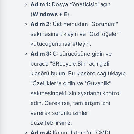
Adım 1:
Dosya Yöneticisini açın
(
Windows + E
).
Adım 2:
Üst menüden "Görünüm"
sekmesine tıklayın ve "Gizli öğeler"
kutucuğunu işaretleyin.
Adım 3:
C: sürücüsüne gidin ve
burada "$Recycle.Bin" adlı gizli
klasörü bulun. Bu klasöre sağ tıklayıp
"Özellikler"e gidin ve "Güvenlik"
sekmesindeki izin ayarlarını kontrol
edin. Gerekirse, tam erişim izni
vererek sorunlu izinleri
düzeltebilirsiniz.
Adım 4:
Komut İstemi'ni (CMD)