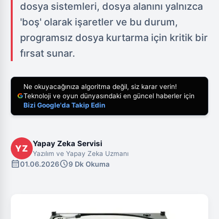
dosya sistemleri, dosya alanını yalnızca
'boş' olarak işaretler ve bu durum,
programsız dosya kurtarma için kritik bir
fırsat sunar.
Ne okuyacağınıza algoritma değil, siz karar verin!
Teknoloji ve oyun dünyasındaki en güncel haberler için
Bizi Google'da Takip Edin
Yapay Zeka Servisi
YZ
Yazılım ve Yapay Zeka Uzmanı
calendar_month
schedule
01.06.2026
9 Dk Okuma