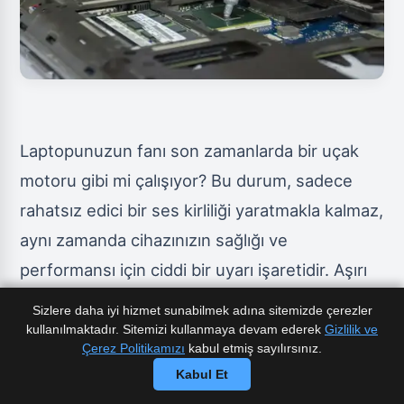
Laptopunuzun fanı son zamanlarda bir uçak
motoru gibi mi çalışıyor? Bu durum, sadece
rahatsız edici bir ses kirliliği yaratmakla kalmaz,
aynı zamanda cihazınızın sağlığı ve
performansı için ciddi bir uyarı işaretidir. Aşırı
fan gürültüsü, genellikle sistemin aşırı
Sizlere daha iyi hizmet sunabilmek adına sitemizde çerezler
ısındığını ve kendini soğutmak için maksimum
kullanılmaktadır. Sitemizi kullanmaya devam ederek
Gizlilik ve
Çerez Politikamızı
kabul etmiş sayılırsınız.
çabayla çalıştığını gösterir. Bu makalede, bu
Kabul Et
can sıkıcı sorunun temel nedenlerini