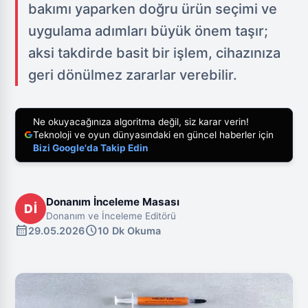
bakımı yaparken doğru ürün seçimi ve
uygulama adımları büyük önem taşır;
aksi takdirde basit bir işlem, cihazınıza
geri dönülmez zararlar verebilir.
Ne okuyacağınıza algoritma değil, siz karar verin!
Teknoloji ve oyun dünyasındaki en güncel haberler için
Bizi Google'da Takip Edin
Donanım İnceleme Masası
Dİ
Donanım ve İnceleme Editörü
calendar_month
schedule
29.05.2026
10 Dk Okuma