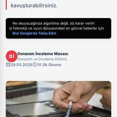
kavuşturabilirsiniz.
Ne okuyacağınıza algoritma değil, siz karar verin!
Teknoloji ve oyun dünyasındaki en güncel haberler için
Bizi Google'da Takip Edin
Donanım İnceleme Masası
Dİ
Donanım ve İnceleme Editörü
calendar_month
schedule
29.05.2026
10 Dk Okuma