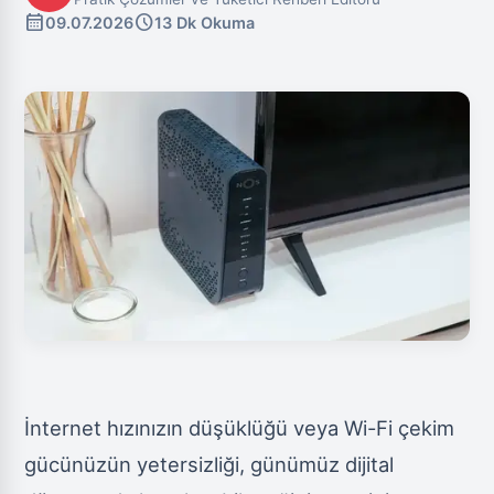
calendar_month
schedule
09.07.2026
13 Dk Okuma
İnternet hızınızın düşüklüğü veya Wi-Fi çekim
gücünüzün yetersizliği, günümüz dijital