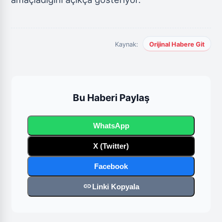
Kaynak:
Orijinal Habere Git
Bu Haberi Paylaş
WhatsApp
X (Twitter)
Facebook
link
Linki Kopyala