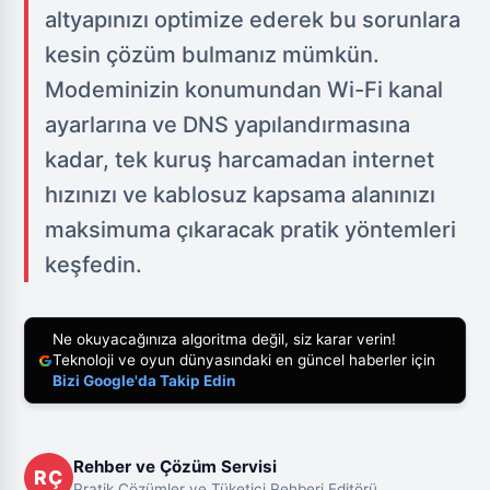
altyapınızı optimize ederek bu sorunlara
kesin çözüm bulmanız mümkün.
Modeminizin konumundan Wi-Fi kanal
ayarlarına ve DNS yapılandırmasına
kadar, tek kuruş harcamadan internet
hızınızı ve kablosuz kapsama alanınızı
maksimuma çıkaracak pratik yöntemleri
keşfedin.
Ne okuyacağınıza algoritma değil, siz karar verin!
Teknoloji ve oyun dünyasındaki en güncel haberler için
Bizi Google'da Takip Edin
Rehber ve Çözüm Servisi
RÇ
Pratik Çözümler ve Tüketici Rehberi Editörü