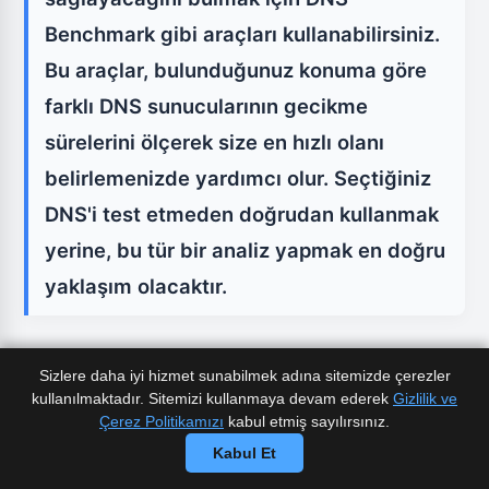
Benchmark gibi araçları kullanabilirsiniz.
Bu araçlar, bulunduğunuz konuma göre
farklı DNS sunucularının gecikme
sürelerini ölçerek size en hızlı olanı
belirlemenizde yardımcı olur. Seçtiğiniz
DNS'i test etmeden doğrudan kullanmak
yerine, bu tür bir analiz yapmak en doğru
yaklaşım olacaktır.
Bilgisayarınızda ve Modeminizde DNS
Sizlere daha iyi hizmet sunabilmek adına sitemizde çerezler
Ayarlarını Değiştirme
kullanılmaktadır. Sitemizi kullanmaya devam ederek
Gizlilik ve
Çerez Politikamızı
kabul etmiş sayılırsınız.
Kabul Et
Windows'ta DNS Ayarlarını Değiştirme: