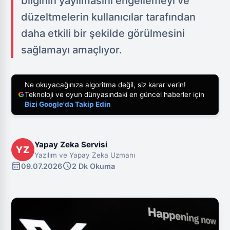
bilginin yayılmasını engellemeyi ve
düzeltmelerin kullanıcılar tarafından
daha etkili bir şekilde görülmesini
sağlamayı amaçlıyor.
Ne okuyacağınıza algoritma değil, siz karar verin!
Teknoloji ve oyun dünyasındaki en güncel haberler için
Bizi Google'da Takip Edin
Yapay Zeka Servisi
YZ
Yazılım ve Yapay Zeka Uzmanı
calendar_month
schedule
09.07.2026
2 Dk Okuma